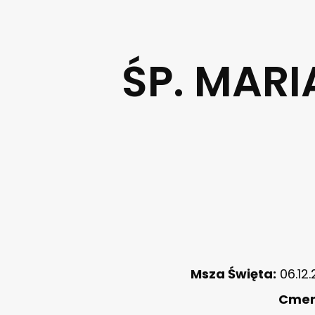
ŚP. MAR
Msza Święta:
06.12.
Cmen