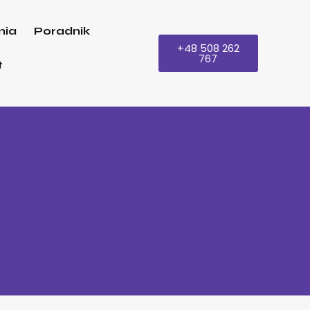
nia
Poradnik
+48 508 262
767
t