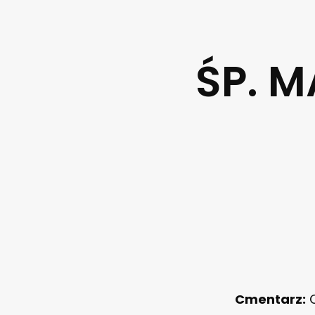
ŚP. 
Cmentarz:
C