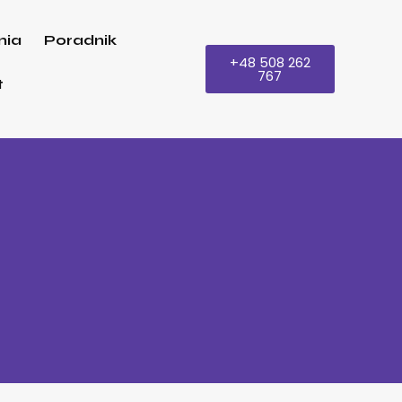
nia
Poradnik
+48 508 262
767
t