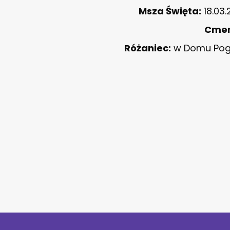
Msza Święta:
18.03.
Cmen
Różaniec:
w Domu Pogr