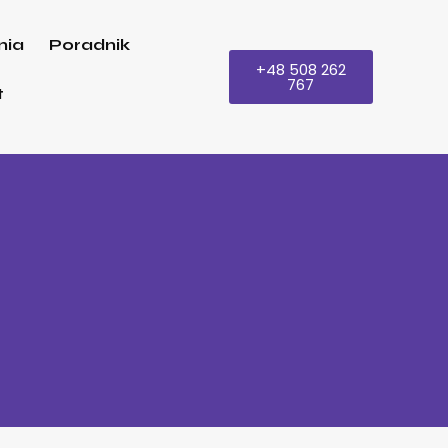
nia
Poradnik
+48 508 262
767
t