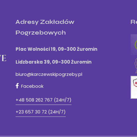
Adresy Zakładów
R
Pogrzebowych
Plac Wolności 19,
09-300 Żuromin
Lidzbarska 39, 09-300 Żuromin
biuro@karczewskipogrzeby.pl
Facebook
+48 508 262 767 (24H/7)
+23 657 30 72 (24H/7)